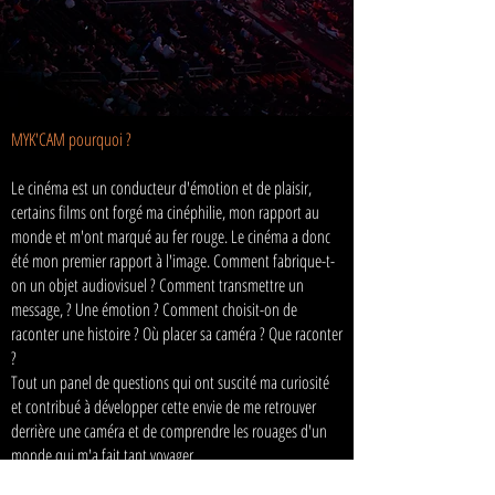
MYK'CAM pourquoi ?
Le cinéma est un conducteur d'émotion et de plaisir,
certains films ont forgé ma cinéphilie, mon rapport au
monde et m'ont marqué au fer rouge. Le cinéma a donc
été mon premier rapport à l'image. Comment fabrique-t-
on un objet audiovisuel ? Comment transmettre un
message, ? Une émotion ? Comment choisit-on de
raconter une histoire ? Où placer sa caméra ? Que raconter
?
Tout un panel de questions qui ont suscité ma curiosité
et contribué à développer cette envie de me retrouver
derrière une caméra et de comprendre les rouages d'un
monde qui m'a fait tant voyager.
Autodidacte depuis 2019, j'ai réalisé plusieurs courts-