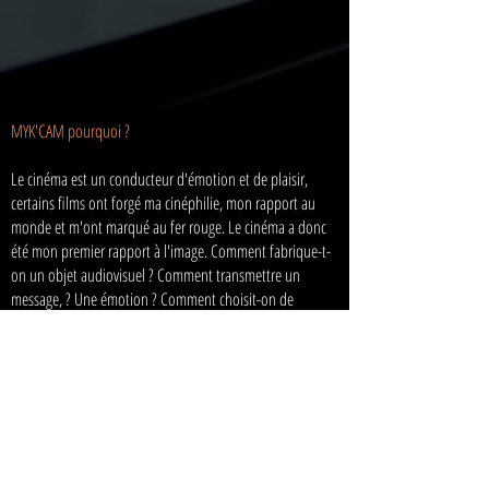
MYK'CAM pourquoi ?
Le cinéma est un conducteur d'émotion et de plaisir,
certains films ont forgé ma cinéphilie, mon rapport au
monde et m'ont marqué au fer rouge. Le cinéma a donc
été mon premier rapport à l'image. Comment fabrique-t-
on un objet audiovisuel ? Comment transmettre un
message, ? Une émotion ? Comment choisit-on de
raconter une histoire ? Où placer sa caméra ? Que raconter
?
Tout un panel de questions qui ont suscité ma curiosité
et contribué à développer cette envie de me retrouver
derrière une caméra et de comprendre les rouages d'un
monde qui m'a fait tant voyager.
Autodidacte depuis 2019, j'ai réalisé plusieurs courts-